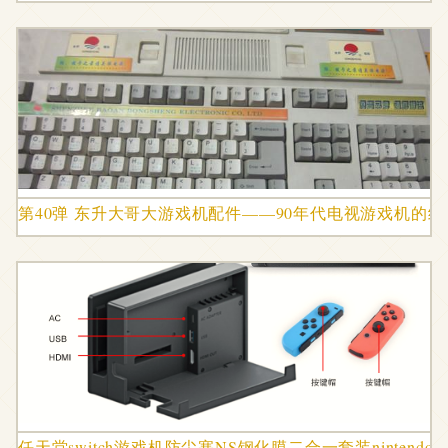
第40弹 东升大哥大游戏机配件——90年代电视游戏机的
任天堂switch游戏机防尘塞NS钢化膜二合一套装nintend