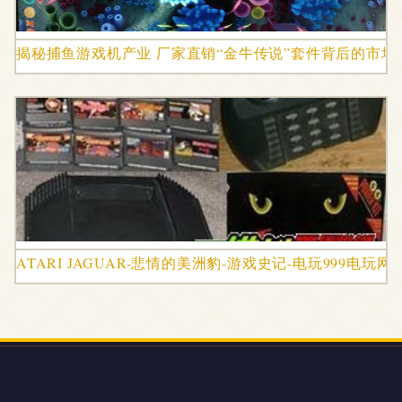
揭秘捕鱼游戏机产业 厂家直销“金牛传说”套件背后的市场
ATARI JAGUAR-悲情的美洲豹-游戏史记-电玩999电玩网
地址：北京市房山区洪寺街甲2号院7号楼A座1单元4层4129号
电话：1850318**