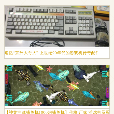
追忆“东升大哥大” 上世纪90年代的游戏机传奇配件
【神龙宝藏捕鱼机1000炮捕鱼机】价格,厂家,游戏机及配件