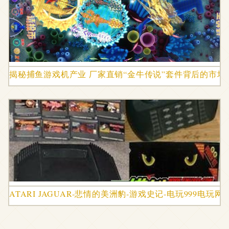
揭秘捕鱼游戏机产业 厂家直销“金牛传说”套件背后的市场
ATARI JAGUAR-悲情的美洲豹-游戏史记-电玩999电玩网