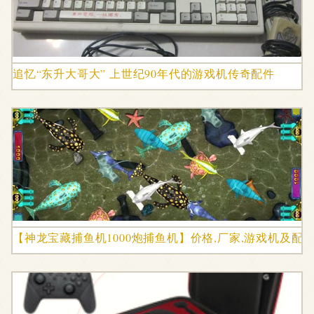
追忆“东升大哥大” 上世纪90年代的游戏机传奇配件
【神龙宝藏捕鱼机1000炮捕鱼机】价格,厂家,游戏机及配件