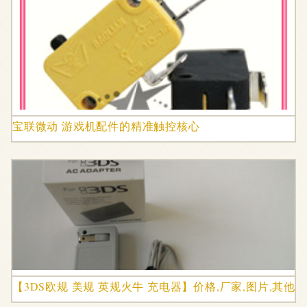
宝联微动 游戏机配件的精准触控核心
【3DS欧规 美规 英规火牛 充电器】价格,厂家,图片,其他