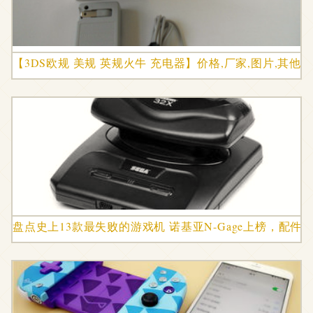
【3DS欧规 美规 英规火牛 充电器】价格,厂家,图片,其他
盘点史上13款最失败的游戏机 诺基亚N-Gage上榜，配件