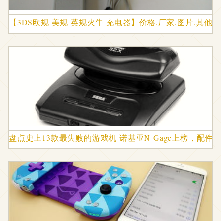
【3DS欧规 美规 英规火牛 充电器】价格,厂家,图片,其他
盘点史上13款最失败的游戏机 诺基亚N-Gage上榜，配件