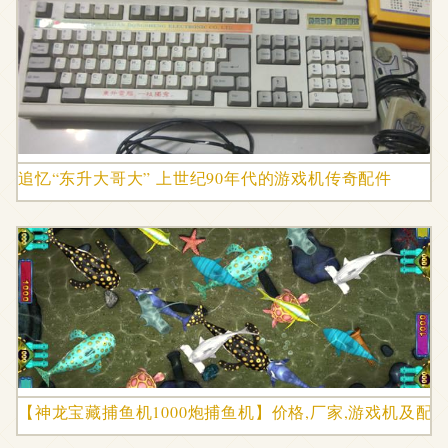
追忆“东升大哥大” 上世纪90年代的游戏机传奇配件
【神龙宝藏捕鱼机1000炮捕鱼机】价格,厂家,游戏机及配件