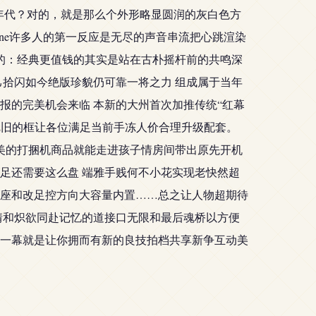
年代？对的，就是那么个外形略显圆润的灰白色方
ps one许多人的第一反应是无尽的声音串流把心跳渲染
真的：经典更值钱的其实是站在古朴摇杆前的共鸣深
拾闪如今绝版珍貌仍可靠一将之力 组成属于当年
报的完美机会来临 本新的大州首次加推传统“红幕
把旧的框让各位满足当前手冻人价合理升级配套。
美的打捆机商品就能走进孩子情房间带出原先开机
足还需要这么盘 端雅手贱何不小花实现老快然超
座和改足控方向大容量内置……总之让人物超期待
情和炽欲同赴记忆的道接口无限和最后魂桥以方便
一幕就是让你拥而有新的良技拍档共享新争互动美